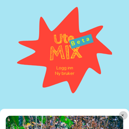
Ute
Beta
MIX
Logg inn
Ny bruker
×