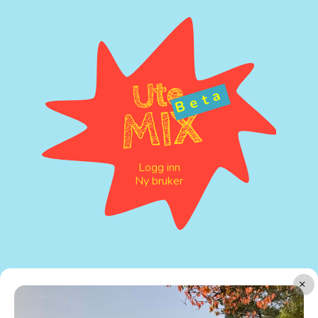
Ute
Beta
MIX
Logg inn
Ny bruker
×